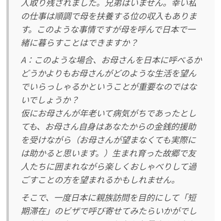
人取り残されました。兄弟はいません。幸い私
の仕事は順調で母を扶養する位の収入もありま
す。このような事情ですが母を呼んで日本で一
緒に暮らすことはできますか？
A：このような場合、お母さんを日本に呼べるか
どうかよりもお母さんがどのような生活を望ん
でいらっしゃるかということが重要なのではな
いでしょうか？
仮にお母さんが年老いて病気がちであったとし
ても、お母さん自身はあなたからの金銭的援助
を受けながら（お母さんが望まなくても実際に
は助かると思います。）生まれ育った故郷で友
人たちに囲まれながら楽しくおしゃべりして過
ごすことの方を望まれるかもしれません。
そこで、一度日本に親族訪問を目的にして「短
期滞在」のビザで呼び寄せてみたらいかがでし