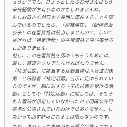
ょうか？でも、ひょっとしたらお母さんはもう
来日経験がお有りなのかもしれませんね。
もしお母さんが日本で長期に滞在することを望
んでいるのでしたら、「家族滞在」（配偶者及
び子）の在留資格は該当しませんので、しいて
挙げれば「特定活動」の在留資格で呼び寄せる
しかありません。
但し、この在留資格を認めてもらうためには、
厳しい審査をクリアしなければなりません。
「特定活動」に該当する活動自体は入管法別表
第二と法務省「特定活動」告示に定められてい
るのですが、親に対する「子の扶養を受ける活
動」としての「特定活動」に関しては、そもそ
も入管法が想定していなかったので明確な許可
基準が公表されているわけではありません。し
たがって必ず許可されるとは限らないのです。
ただ、次のような事情がある場合は許可される